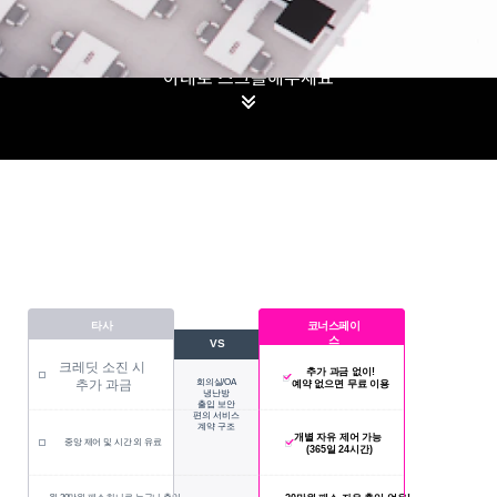
아래로 스크롤해주세요
타사
코너스페이
스
VS
크레딧 소진 시 
추가 과금 없이!
추가 과금
회의실/OA
예약 없으면 무료 이용
냉난방
출입 보안
편의 서비스
계약 구조
개별 자유 제어 가능 
중앙 제어 및 시간 외 유료
(365일 24시간)