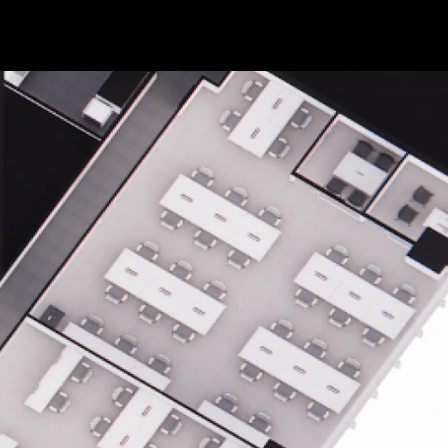
용산역 2분
21층 한강뷰